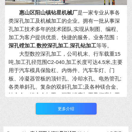
惠山区阳山镇钻星机械厂
是
一家专业从事各
类深孔加工及机械加工的企业。拥有一批从
事深
孔加工技术多年的技术团队,实现从制图、编程、
加工为客户提供优质、快捷的服务。业务范围：
深孔镗加工
,
数控深孔加工
,
深孔钻加工
等等。
大型数控深孔加工，公司机末、行车载重15
吨,加工孔径范围C2-040,加工长度可达4.5米,主要
用于汽车模具保险杠、内饰件、汽
车车灯、门
板、冷凝器管板的顶针孔、冷却水孔、电热管孔;
各类单斜孔、复杂的双斜孔加工;及各种镁合金、
钛合金、镍合金加工。
深孔镗床加工及衍磨加工:
加工孔径范围435-C 600,加工长度可达6米，C 15
更多介绍
及以上孔单边钻孔可达4米,主要用于煤炭、化
工、工
程机械、船舶、造纸、矿山、冶金等行
业。