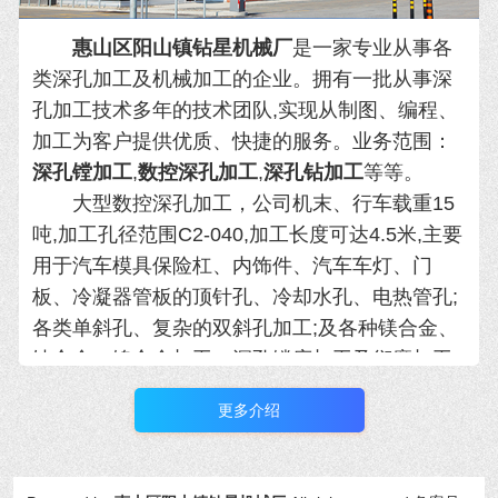
惠山区阳山镇钻星机械厂
是
一家专业从事各
类深孔加工及机械加工的企业。拥有一批从
事深
孔加工技术多年的技术团队,实现从制图、编程、
加工为客户提供优质、快捷的服务。业务范围：
深孔镗加工
,
数控深孔加工
,
深孔钻加工
等等。
大型数控深孔加工，公司机末、行车载重15
吨,加工孔径范围C2-040,加工长度可达4.5米,主要
用于汽车模具保险杠、内饰件、汽
车车灯、门
板、冷凝器管板的顶针孔、冷却水孔、电热管孔;
各类单斜孔、复杂的双斜孔加工;及各种镁合金、
钛合金、镍合金加工。
深孔镗床加工及衍磨加工:
加工孔径范围435-C 600,加工长度可达6米，C 15
更多介绍
及以上孔单边钻孔可达4米,主要用于煤炭、化
工、工
程机械、船舶、造纸、矿山、冶金等行
业。