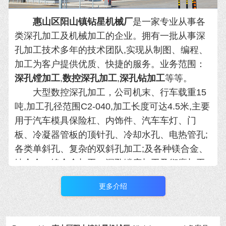
惠山区阳山镇钻星机械厂
是
一家专业从事各
类深孔加工及机械加工的企业。拥有一批从
事深
孔加工技术多年的技术团队,实现从制图、编程、
加工为客户提供优质、快捷的服务。业务范围：
深孔镗加工
,
数控深孔加工
,
深孔钻加工
等等。
大型数控深孔加工，公司机末、行车载重15
吨,加工孔径范围C2-040,加工长度可达4.5米,主要
用于汽车模具保险杠、内饰件、汽
车车灯、门
板、冷凝器管板的顶针孔、冷却水孔、电热管孔;
各类单斜孔、复杂的双斜孔加工;及各种镁合金、
钛合金、镍合金加工。
深孔镗床加工及衍磨加工:
加工孔径范围435-C 600,加工长度可达6米，C 15
更多介绍
及以上孔单边钻孔可达4米,主要用于煤炭、化
工、工
程机械、船舶、造纸、矿山、冶金等行
业。