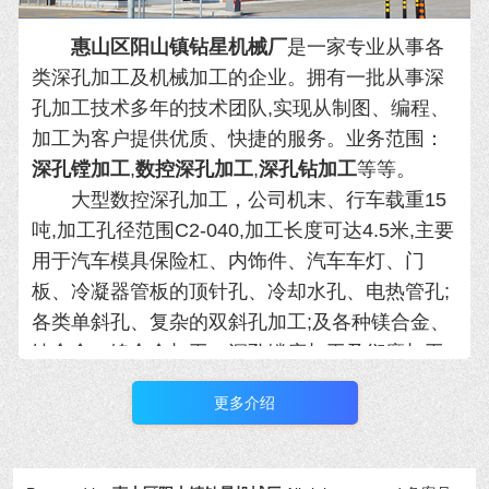
惠山区阳山镇钻星机械厂
是
一家专业从事各
类深孔加工及机械加工的企业。拥有一批从
事深
孔加工技术多年的技术团队,实现从制图、编程、
加工为客户提供优质、快捷的服务。业务范围：
深孔镗加工
,
数控深孔加工
,
深孔钻加工
等等。
大型数控深孔加工，公司机末、行车载重15
吨,加工孔径范围C2-040,加工长度可达4.5米,主要
用于汽车模具保险杠、内饰件、汽
车车灯、门
板、冷凝器管板的顶针孔、冷却水孔、电热管孔;
各类单斜孔、复杂的双斜孔加工;及各种镁合金、
钛合金、镍合金加工。
深孔镗床加工及衍磨加工:
加工孔径范围435-C 600,加工长度可达6米，C 15
更多介绍
及以上孔单边钻孔可达4米,主要用于煤炭、化
工、工
程机械、船舶、造纸、矿山、冶金等行
业。